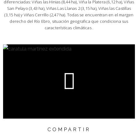
diferenciadas: Viñas las Hinias (8,44 ha), Viña la Platera (6,12 ha), Viñas
San Pelayo (3,43 ha), Viñas Las Llanas 2 (3,15 ha), Viñas las Castillas
(3,15 ha) y Viñas Cerrillo (2,47 ha). Todas se encuentran en el margen
derecho del Río Ebro, situación geografica que condiciona sus
características climáticas .
COMPARTIR