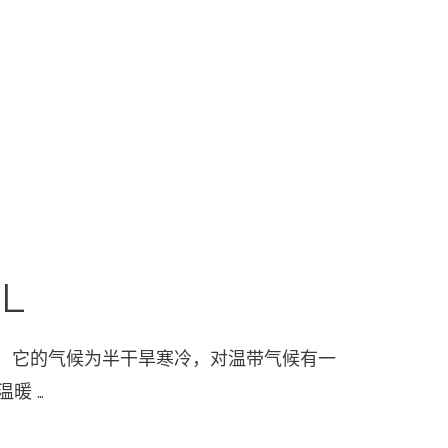
L
0米处。 它的气候为半干旱寒冷，对温带气候有一
暖 …